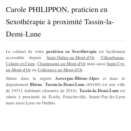
Carole PHILIPPON, praticien en
Sexothérapie à proximité Tassin-la-
Demi-Lune
praticien en Sexothérapie
Le cabinet de votre
est facilement
accessible depuis
Saint-Didier-au-Mont-d'Or
,
Villeurbanne
,
Caluire-et-Cuire
,
Champagne-au-Mont-d'Or
mais aussi
Saint-Cyr-
au-Mont-d'Or
ou
Collonges-au-Mont-d'Or
.
Auvergne-Rhône-Alpes
Située dans la région
et dans le
Rhône
Tassin-la-Demi-Lune
département
,
(69160) est une ville
Tassin-la-Demi-Lune
de 19511 habitants (données de 2010).
est
située à proximité de Écully, Francheville, Sainte-Foy-lès-Lyon
mais aussi Lyon ou Oullins.