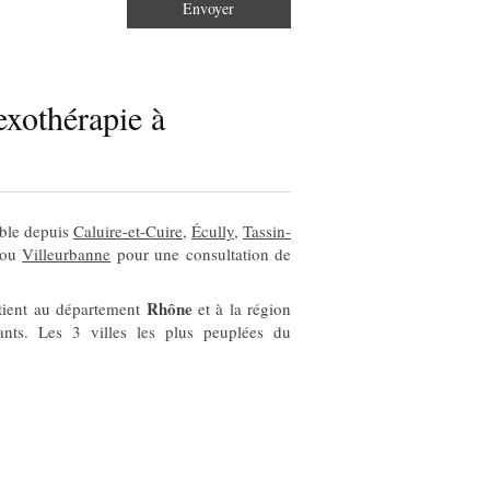
Envoyer
xothérapie à
ible depuis
Caluire-et-Cuire
,
Écully
,
Tassin-
ou
Villeurbanne
pour une consultation de
Rhône
rtient au département
et à la région
ants. Les 3 villes les plus peuplées du