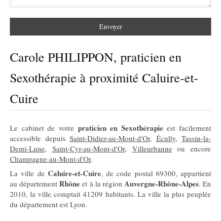
Envoyer
Carole PHILIPPON, praticien en
Sexothérapie à proximité Caluire-et-
Cuire
praticien en Sexothérapie
Le cabinet de votre
est facilement
accessible depuis
Saint-Didier-au-Mont-d'Or
,
Écully
,
Tassin-la-
Demi-Lune
,
Saint-Cyr-au-Mont-d'Or
,
Villeurbanne
ou encore
Champagne-au-Mont-d'Or
.
Caluire-et-Cuire
La ville de
, de code postal 69300, appartient
Rhône
Auvergne-Rhône-Alpes
au département
et à la région
. En
2010, la ville comptait 41209 habitants. La ville la plus peuplée
du département est Lyon.