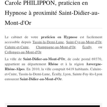
Carole PHILIPPON, praticien en
Hypnose à proximité Saint-Didier-au-
Mont-d'Or
praticien en Hypnose
Le cabinet de votre
est facilement
accessible depuis
Tassin-la-Demi-Lune
,
Saint-Cyr-au-Mont-d'Or
,
Caluire-et-Cuire
,
Champagne-au-Mont-d'Or
,
Écully
ou
Collonges-au-Mont-d'Or
.
Saint-Didier-au-Mont-d'Or
La ville de
, de code postal 69370,
Rhône
Auvergne-
appartient au département
et à la région
Rhône-Alpes
. En 2010, la ville comptait 6419 habitants. Caluire-
et-Cuire, Tassin-la-Demi-Lune, Écully, Lyon, Sainte-Foy-lès-Lyon
Saint-Didier-au-Mont-d'Or
entourent
.